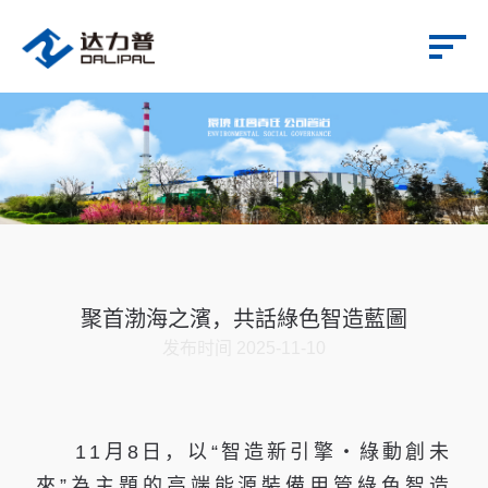
聚首渤海之濱，共話綠色智造藍圖
发布时间 2025-11-10
11月8日，以“智造新引擎・綠動創未
來”為主題的高端能源裝備用管綠色智造