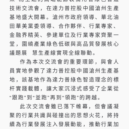
技術交流會，在達力普控股中國滄州生產
基地盛大開幕。滄州市政府領導、華北油
田華美黨委領導、合作夥伴、行業專家、
金融界精英、參建單位及行業專家齊聚一
堂，圍繞產業綠色低碳與高品質發展核心
議題展 慧生產線實現全線聯動。
作為本次交流會的重要環節，與會人
員實地參觀了達力普控股中國滄州生產基
地，該基地作為達力普綠色智造理念的標
杆實踐載體，讓大家沉浸式感受了企業從
“跟跑”到“並跑”再到“領跑”的跨越。
此次交流會雖已落下帷幕，但會議凝
聚的行業共識與碰撞出的思想火花，將持
續為行業發展注入發展動能，推動行業加