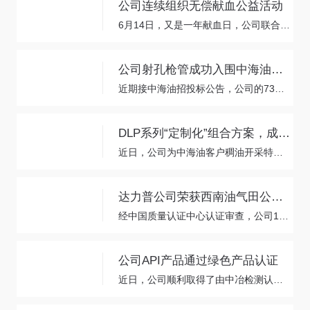
公司连续组织无偿献血公益活动
6月14日，又是一年献血日，公司联合沧州市渤海新区红十字协会再次开展无偿献血活动，广大员工积极参与，用实际行动传递着爱心力量。
公司射孔枪管成功入围中海油市场
近期接中海油招投标公告，公司的73、89、114和127四个规格的射孔枪管成功中标。
DLP系列“定制化”组合方案，成功应用稠油开采
近日，公司为中海油客户稠油开采特制的1100余吨热采管套管陆续发货中
达力普公司荣获西南油气田公司首个供应链碳足迹认证
经中国质量认证中心认证审查，公司139.7*12.7 140V DLP-T4自研发产品荣获此次认证的碳足迹证书，系西南油气田公司首个供应链碳足迹认证。
公司API产品通过绿色产品认证
近日，公司顺利取得了由中冶检测认证有限公司颁发的“绿色产品认证证书”，进一步提升了公司的品牌美誉度和市场核心竞争力。