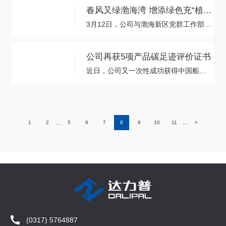
春风又绿渤海湾 增添绿色充“植”忙
3月12日，公司与渤海新区党群工作部联合开展植树节特别活动。
公司再获5项产品碳足迹评价证书
近日，公司又一次性成功获得中国船级社认证通过的5项产品碳足迹评价证书，标志着公司绿色可持续发展的经营理念迈向了一个新台阶。
1
2
5
6
7
8
9
10
11
>
...
...
(0317) 5764887