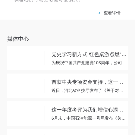
查看详情
媒体中心
党史学习新方式 红色桌游点燃“火红七月”
为庆祝中国共产党建党103周年，公司党总支精心组织开展了“火红七月”系列活动，其中《红色记忆》桌游活动倍受欢迎，共计组织6轮次，60余名党员参与。
首获中央专项资金支持，这一项目已公示
近日，河北省科技厅发布了《关于对企业承担2024年中央引导地方科技发展资金拟立项项目的公示》，达力普的《超高强高韧耐腐蚀套管关键技术研发与产业化》项目名列其中，这是公司首个获中央专项资金支持的科技成果转化类项目。
这一年度考评为我们增信心添动力
6月末，中国石油能源一号网发布《关于2024年集团公司一级物资供应商考核评价结果的公告》