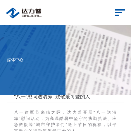
媒体中心
2026-07-31
“八一”慰问送清凉 致敬最可爱的人
八一建军节来临之际，达力普开展“八一送清
凉”慰问活动，为高温酷暑中坚守的执勤执法、应
急救援等“城市守护者们”送上节日的祝福，以平
实暖心的行动致敬最可爱的人。