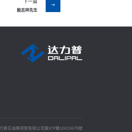
下一篇
殷志祥先生
© 達力普石油專用管有限公司冀ICP備10015678號