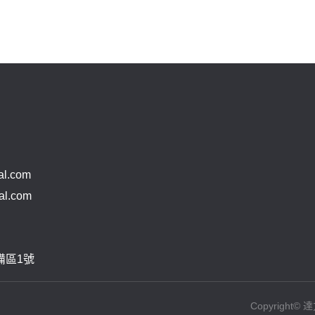
l.com
l.com
備區1號
Copyright