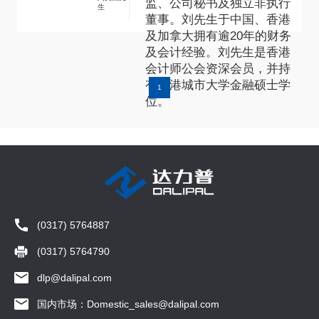
监、公司秘书及独立非执行
生
董事。刘先生于中国、香港
及加拿大拥有逾20年的财务
及会计经验。刘先生是香港
会计师公会资深会员，并持
有香港城市大学金融硕士学
1
位。
(0317) 5764887
(0317) 5764790
dlp@dalipal.com
国内市场：Domestic_sales@dalipal.com